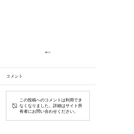
コメント
この投稿へのコメントは利用でき
【🌿季節の変わり目にお
【風邪シーズン
なくなりました。詳細はサイト所
有者にお問い合わせください。
すすめ＊アロマで免疫ケ
アイテム🌿】
ア🌿】