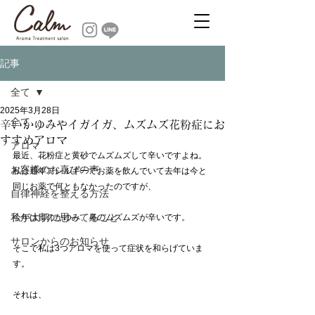
記事
全て
2025年3月28日
全て
辛いかゆみやイガイガ、ムズムズ花粉症にお
すすめアロマ
アロマ
最近、花粉症と黄砂でムズムズして辛いですよね。
お客様のお喜びの声
私は通年アレルギーでお薬を飲んでいて去年は今と
同じお薬で何ともなかったのですが、
自律神経を整える方法
私が大切に思ってること
今年は目のかゆみ、鼻のムズムズが辛いです。
サロンからのお知らせ
そこで私は3つアロマを使って症状を和らげていま
す。
それは、