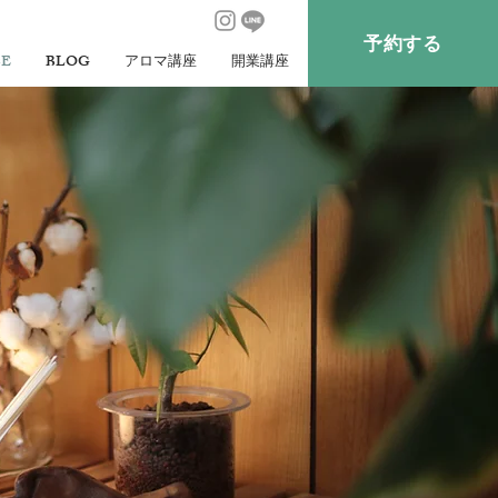
予約する
CE
BLOG
アロマ講座
開業講座