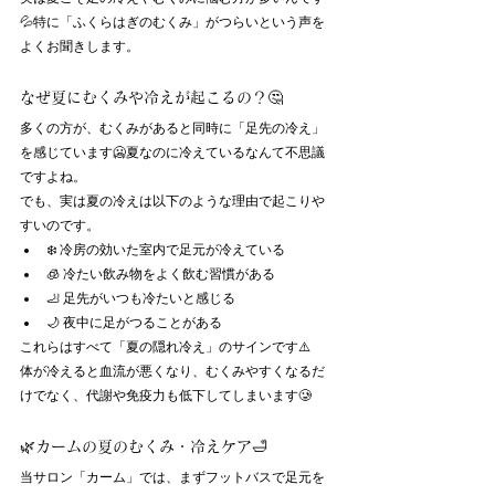
💦特に「ふくらはぎのむくみ」がつらいという声を
よくお聞きします。
なぜ夏にむくみや冷えが起こるの？🤔
多くの方が、むくみがあると同時に「足先の冷え」
を感じています🥶夏なのに冷えているなんて不思議
ですよね。
でも、実は夏の冷えは以下のような理由で起こりや
すいのです。
❄️ 冷房の効いた室内で足元が冷えている
🧊 冷たい飲み物をよく飲む習慣がある
🦶 足先がいつも冷たいと感じる
🌙 夜中に足がつることがある
これらはすべて「夏の隠れ冷え」のサインです⚠️
体が冷えると血流が悪くなり、むくみやすくなるだ
けでなく、代謝や免疫力も低下してしまいます🥲
🌿カームの夏のむくみ・冷えケア🛁
当サロン「カーム」では、まずフットバスで足元を