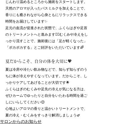
じんわり温めるところから施術をスタートします。
天然のアロマが入ったバスミルクを加えることで、
香りにも癒されながら心身ともにリラックスできる
時間をお届けしています✨
足元の血流が促進された状態で、ふくらはぎや足首
のトリートメントへと進みます💆‍♀️むくみや冷えをし
っかり流すことで、施術後には「足が軽くなった」
「ポカポカする」とご好評をいただいています🌈
夏だからこそ、自分の体を大切に💖
夏は冷房や冷たい飲み物などで、知らず知らずのう
ちに体が冷えやすくなっています。だからこそ、し
っかりケアしてあげることが大切です🌟
ふくらはぎのむくみや足先の冷えが気になる方は、
ぜひカームでゆったりと自分をいたわる時間を過ご
しにいらしてください😊
心地よいアロマの香りと温かいトリートメントで、
夏の冷え・むくみをすっきり解消しましょう🌿
サロンからのお知らせ