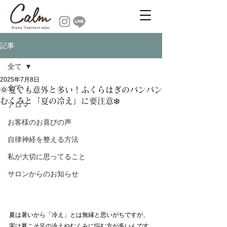
記事
全て
2025年7月8日
全て
🌞夏でも意外と多い！ふくらはぎのパンパン
むくみと「夏の冷え」に要注意❄️
アロマ
お客様のお喜びの声
自律神経を整える方法
私が大切に思ってること
サロンからのお知らせ
夏は暑いから「冷え」とは無縁と思いがちですが、
実は夏こそ足の冷えやむくみに悩む方が多いんです