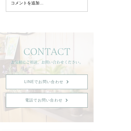
コメントを追加…
一年頑張ったお肌へ。健
🌿ヒガシ キシ
康美肌リセットフェイシ
ット2025 aut
ャルのご紹介
のお知らせ🌿
CONTACT
お気軽にご相談、お問い合わせください。
LINEでお問い合わせ
電話でお問い合わせ