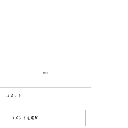
コメント
コメントを追加…
「南の島でマッサージさ
【8月アロマワ