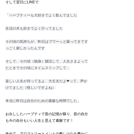
そして翌日にLINEで
「
ハーブティーも大好きでよく飲んでました
生活の木も好きでよく行ってました
その頃の気持ちが、昨日はブワーッと蘇ってきてす
っごく嬉しかったんです
そして、その頃（独身）婚活して、人生さまよって
たときでその頃にタイムスリップして、
楽しい人生が待ってるよ、大丈夫だよ❤って、声か
けてました（怪しいですよね）
本当に昨日は自分のための素敵な時間でした
」
お出ししたハーブティで昔の記憶が蘇り、昔の自分
も今の自分もいい人生と思えて素敵です！
改めて、アロマトリートメントの癒しは心を豊かに