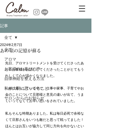
記事
全て
2024年2月7日
全て
あの頃の記憶が蘇る
アロマ
先日、アロマトリートメントを受けてくださったあ
お客様のお喜びの声
とにお客様がお話ししてくださったことがとてもう
れしくて心が温かくなりました。
自律神経を整える方法
私が大切に思ってること
一緒に暮らしている中で、仕事や家事、子育てやお
金のことについて旦那様と意見の違いが出て、うま
サロンからのお知らせ
くいってなくてお辛い思いをされていました。
私もそんな時期ありました。私は毎日必死で余裕な
くて旦那さんをいつも敵だと思って戦ってました！
ほんとはお互いが協力して同じ方向を向かないとい