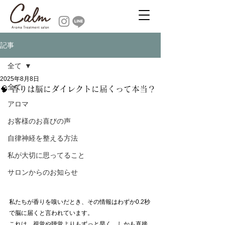
記事
全て
2025年8月8日
全て
🧠 香りは脳にダイレクトに届くって本当？
アロマ
お客様のお喜びの声
自律神経を整える方法
私が大切に思ってること
サロンからのお知らせ
私たちが香りを嗅いだとき、その情報はわずか0.2秒
で脳に届くと言われています。
これは、視覚や聴覚よりもずっと早く、しかも直接