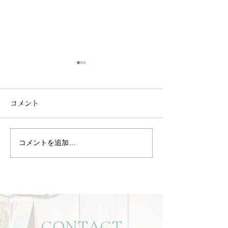
コメント
コメントを追加…
静けさの中で、心と身体
一年頑張ったお
を整える時間を。
康美肌リセット
ャルのご紹介
CONTACT