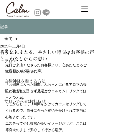
記事
全て
2025年11月4日
全て
香りに包まれる、やさしい時間🌿お客様の声
と、わたしからの想い
アロマ
先日ご来店くださったお客様より、心あたたまるご
お客様のお喜びの声
感想をいただきました。
自律神経を整える方法
「お部屋に入った瞬間、ふわっと広がるアロマの香
私が大切に思ってること
りに包まれて、まず足湯とウェルカムドリンクでほ
っとひと息。
サロンからのお知らせ
そこからじっくり時間をかけてカウンセリングして
くれるので、自分に合った施術を受けられて本当に
心地よかったです。
エステって少し敷居が高いイメージだけど、ここは
等身大のままで安心して行ける場所。