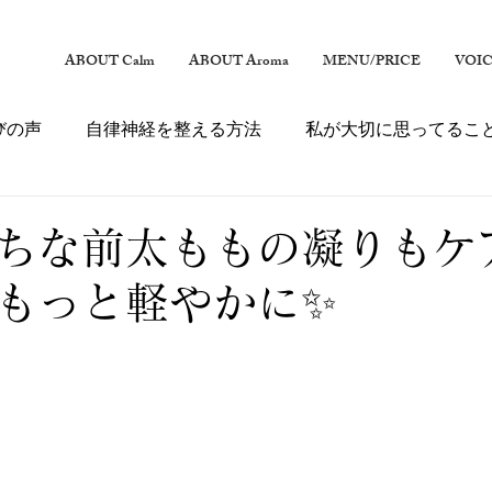
ABOUT Calm
ABOUT Aroma
MENU/PRICE
VOI
びの声
自律神経を整える方法
私が大切に思ってるこ
ちな前太ももの凝りもケ
もっと軽やかに✨