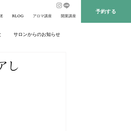
予約する
CE
BLOG
アロマ講座
開業講座
と
サロンからのお知らせ
アし