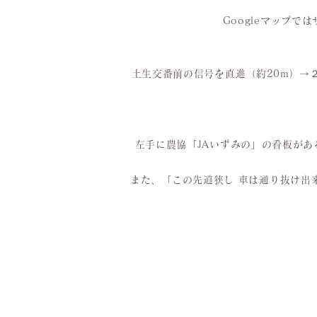
Googleマップ
土生交番前の信号を直進（約20m）→
左手に農協「JAいずみの」の看板が
また、「この先道狭し 車は通り抜け出