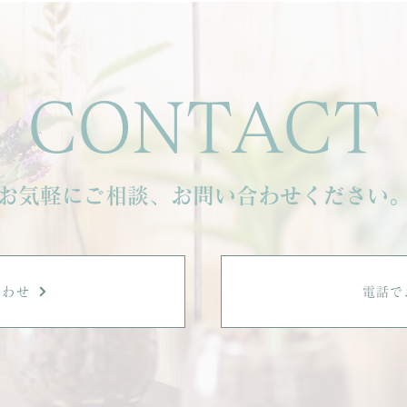
える
きます。 烏滸がましくない見返
りを求めないエステ。 お客様を
整えながら自分も整うエステ。
日々の悩みがあるからこそお客様
CONTACT
の悩みも分かり合える、お互い同
じ目線のエステ。 大手のエステ
では得られないこのホッコリ感は
ここから来ているんだな、と思い
お気軽にご相談、お問い合わせください
ました。」
合わせ
電話で