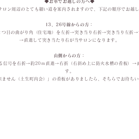
◆お車でお越しの方へ◆
ではサロン周辺のとても細い道を案内されますので、下記の順序でお越
13、26号線からの方：
２つ目の曲がり角（住宅地）を左折→突き当り右折→突き当り左折
→直進して突き当たり右が当サロンになります。
山側からの方：
ある信号を右折→約20ｍ直進→右折（右斜め上に防火水槽の看板）→
す。
来ません（土生町内会）」の看板がありましたら、そちらでお待ち