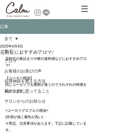
記事
全て
2025年4月4日
全て
花粉症におすすめアロマ/
花粉症の鼻詰まりや喉の違和感などにおすすめアロ
アロマ
マ/
お客様のお喜びの声
【ユーカリ精油】
自律神経を整える方法
同じユーカリでも種類が違うのでそれぞれの特徴を
私が大切に思ってること
紹介します。
サロンからのお知らせ
<ユーカリグロブルス精油>
(作用が強く毒性が高い)
※禁忌、注意事項があります。下記に記載していま
す。