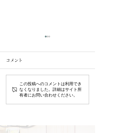
コメント
この投稿へのコメントは利用でき
【🌿季節の変わり目にお
【風邪シーズン
なくなりました。詳細はサイト所
有者にお問い合わせください。
すすめ＊アロマで免疫ケ
アイテム🌿】
ア🌿】