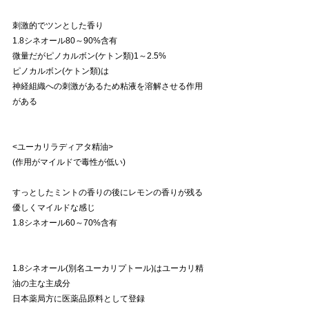
刺激的でツンとした香り
1.8シネオール80～90%含有
微量だがピノカルボン(ケトン類)1～2.5%
ピノカルボン(ケトン類)は
神経組織への刺激があるため粘液を溶解させる作用
がある
<ユーカリラディアタ精油> 
(作用がマイルドで毒性が低い)
すっとしたミントの香りの後にレモンの香りが残る
優しくマイルドな感じ
1.8シネオール60～70%含有
1.8シネオール(別名ユーカリプトール)はユーカリ精
油の主な主成分
日本薬局方に医薬品原料として登録