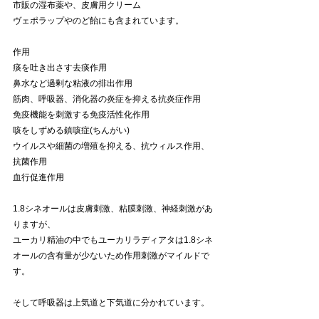
市販の湿布薬や、皮膚用クリーム
ヴェポラップやのど飴にも含まれています。
作用
痰を吐き出さす去痰作用
鼻水など過剰な粘液の排出作用
筋肉、呼吸器、消化器の炎症を抑える抗炎症作用
免疫機能を刺激する免疫活性化作用
咳をしずめる鎮咳症(ちんがい)
ウイルスや細菌の増殖を抑える、抗ウィルス作用、
抗菌作用
血行促進作用
1.8シネオールは皮膚刺激、粘膜刺激、神経刺激があ
りますが、
ユーカリ精油の中でもユーカリラディアタは1.8シネ
オールの含有量が少ないため作用刺激がマイルドで
す。
そして呼吸器は上気道と下気道に分かれています。