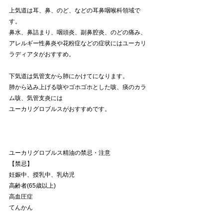
上気道は耳、鼻、のど、などの耳鼻咽喉科領域で
す。
鼻水、鼻詰まり、咽頭炎、副鼻腔炎、のどの痛み、
アレルギー性鼻炎や花粉症などの症状にはユーカリ
ラディアタがおすすめ。
下気道は気管支から肺にかけてになります。
肺から込み上げる咳やゴホゴホとした咳、痰のカラ
ム咳、気管支炎には
ユーカリグロブルスがおすすめです。
ユーカリグロブルス精油の禁忌・注意
【禁忌】
妊娠中、授乳中、乳幼児
高齢者(65歳以上)
高血圧症
てんかん