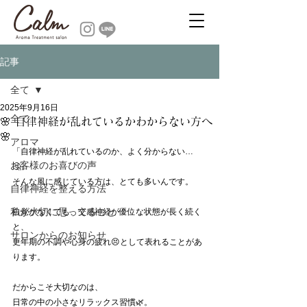
記事
全て
2025年9月16日
全て
🌸 自律神経が乱れているかわからない方へ
🌸
アロマ
「自律神経が乱れているのか、よく分からない…
お客様のお喜びの声
🤔」
そんな風に感じている方は、とても多いんです。
自律神経を整える方法
私が大切に思ってること
自覚がなくても、交感神経が優位な状態が長く続く
と、
サロンからのお知らせ
更年期の不調や心身の疲れ😣として表れることがあ
ります。
だからこそ大切なのは、
日常の中の小さなリラックス習慣🌿。