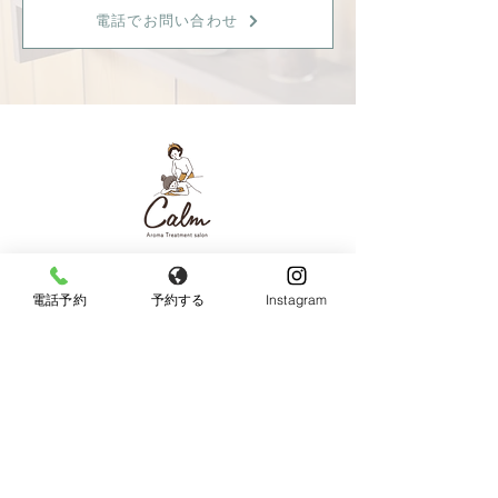
電話でお問い合わせ
【女性限定】
〒596-0825 大阪府岸和田市土生町8丁目12−7
電話予約
予約する
Instagram
Tel：
080-6899-0026
営業時間：9:30〜18:00（最終受付：15：00）
定休日：火曜日・日曜日・祝日
《JR東岸和田駅より徒歩10分、駐車場あり》
◆お車でお越しの方へ◆
Googleマップではサロン周辺のとても細い道を案内
されますので、下記の順序でお越し頂けると安全で
す。