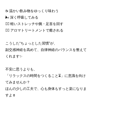
☕️ 温かい飲み物をゆっくり味わう
🌬 深く呼吸してみる
🤸‍♀️ 軽いストレッチや腕・足首を回す
💆‍♀️ アロマトリートメントで癒される
こうした“ちょっとした習慣”が、
副交感神経を高めて、自律神経のバランスを整えて
くれます✨
不安に思うよりも、
「リラックスの時間をつくること⏳」に意識を向け
てみませんか？
ほんの少しの工夫で、心も身体もすっと楽になりま
すよ🌷