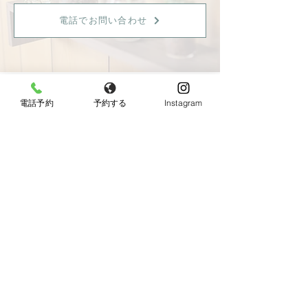
電話でお問い合わせ
電話予約
予約する
Instagram
【女性限定】
〒596-0825 大阪府岸和田市土生町8丁目12−7
Tel：
080-6899-0026
営業時間：9:30〜18:00（最終受付：15：00）
定休日：火曜日・日曜日・祝日
《JR東岸和田駅より徒歩10分、駐車場あり》
◆お車でお越しの方へ◆
Googleマップではサロン周辺のとても細い道を案内
されますので、下記の順序でお越し頂けると安全で