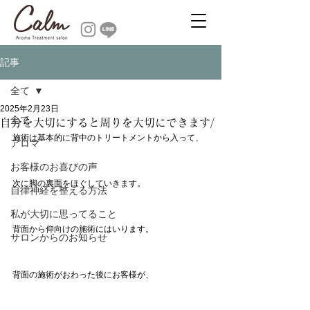
記事
全て
2025年2月23日
全て
自分を大切にすると周りを大切にできます/
施術は基本的に背中のトリートメントから入って、
アロマ
お客様のお喜びの声
次に脚の裏面をほぐしていきます。
自律神経を整える方法
私が大切に思ってること
背面から仰向けの施術にはいります。
サロンからのお知らせ
背面の施術がおわった後にお客様が、