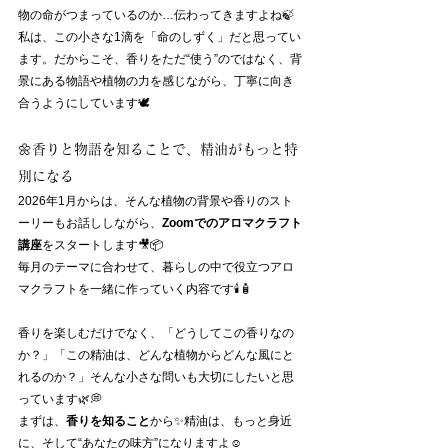
物の命がつまっているのか…伝わってきますよね🍃
私は、この小さな1滴を「命のしずく」だと思ってい
ます。だからこそ、香りをただ“使う”のではなく、背
景にある物語や植物の力を感じながら、丁寧に向き
合うようにしています🕊️
🌼香りと物語を知ることで、精油がもっと特
別になる
2026年1月からは、そんな植物の背景や香りのスト
ーリーもお話ししながら、
Zoomでのアロマクラフト
講座
をスタートします🎥📦
毎月のテーマに合わせて、暮らしの中で役立つアロ
マクラフトを一緒に作っていく内容です🕯️🧴
香りを楽しむだけでなく、「どうしてこの香りなの
か？」「この精油は、どんな植物からどんな風にと
れるのか？」そんな小さな問いも大切にしたいと思
っています🌿💭
まずは、
香りを知ること
から✨精油は、もっと身近
に、そして“あなたの味方”になりますよ☺️