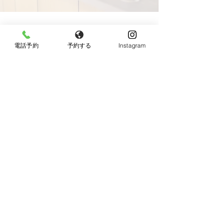
電話予約
予約する
Instagram
【女性限定】
〒596-0825 大阪府岸和田市土生町8丁目12−7
Tel：
080-6899-0026
営業時間：9:30〜18:00（最終受付：15：00）
定休日：火曜日・日曜日・祝日
《JR東岸和田駅より徒歩10分、駐車場あり》
◆お車でお越しの方へ◆
Googleマップではサロン周辺のとても細い道を案内
されますので、下記の順序でお越し頂けると安全で
す。
13、26号線からの方：
土生交番前の信号を直進（約20m）→２つ目の曲がり