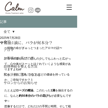
記事
全て
2025年7月28日
全て
🌹精油1滴に、バラが何本分？
〜植物の命がぎゅっとつまったアロマの話〜
アロマ
お客様のお喜びの声
アロマの香りって、ほんの少しでもふわっと広がっ
て、心や体がスーッとほぐれていくような感覚があ
自律神経を整える方法
りますよね🌿
私が大切に思ってること
でも、その「1滴」がどれほどの価値を持っている
か、ご存知ですか？💧
サロンからのお知らせ
たとえば
ローズの精油
。このたった
1滴
を抽出するの
に、なんと
約50本分のバラの花びら
が必要なんです
🌹✨
想像するだけで、どれだけの手間と時間、そして植