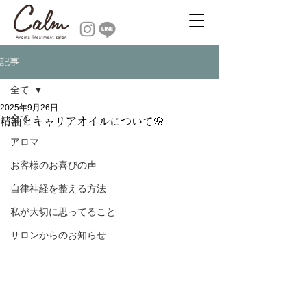
記事
全て
2025年9月26日
全て
精油とキャリアオイルについて🌸
アロマ
お客様のお喜びの声
自律神経を整える方法
私が大切に思ってること
サロンからのお知らせ