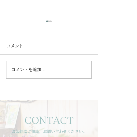
コメント
コメントを追加…
【🌿季節の変わり目にお
【風邪シーズン
すすめ＊アロマで免疫ケ
アイテム🌿】
ア🌿】
CONTACT
お気軽にご相談、お問い合わせください。