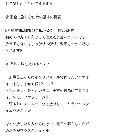
して楽しむことができます💧
🌼 安全に楽しむための基本の目安
👉 植物油10mlに精油1〜2滴 → 約1%濃度
初めての方でも安心して使える黄金バランスです。
少量でも香りはしっかり広がり、効果も十分に感じ
られます💫
🌿 日常に取り入れるヒント
・お風呂上がりにキャリアオイルで作ったアロマオ
イルをなじませて保湿ケア🛁
・気分を切り替えたい時に、手首や首筋にアロマオ
イルでセルフマッサージ🌞
・寝る前にデコルテにひと塗りして、リラックスタ
イムを過ごす🌙
ほんの少し取り入れるだけで、毎日の暮らしに自然
の恵みがプラスされます🍀