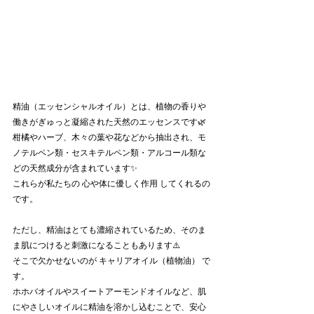
精油（エッセンシャルオイル）とは、植物の香りや
働きがぎゅっと凝縮された天然のエッセンスです🌿
柑橘やハーブ、木々の葉や花などから抽出され、モ
ノテルペン類・セスキテルペン類・アルコール類な
どの天然成分が含まれています✨
これらが私たちの 心や体に優しく作用 してくれるの
です。
ただし、精油はとても濃縮されているため、そのま
ま肌につけると刺激になることもあります⚠️
そこで欠かせないのが キャリアオイル（植物油） で
す。
ホホバオイルやスイートアーモンドオイルなど、肌
にやさしいオイルに精油を溶かし込むことで、安心