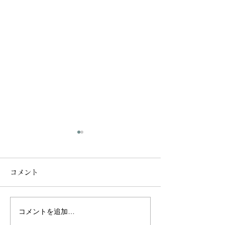
コメント
コメントを追加…
あなたの身体に感じる
自律神経の乱れ