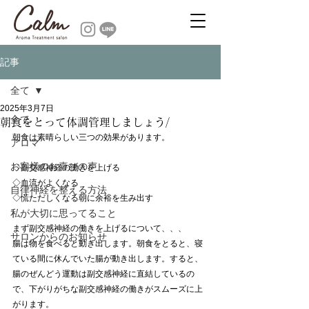
記事
全て
2025年3月7日
全て
朝食をとって体調管理しましょう/
朝食は素晴らしい三つの効果があります。
アロマ
お客様のお喜びの声
◇副交感神経の働きを上げる
◇血流がよくなる
自律神経を整える方法
◇慌ただしくなる朝に余裕を生み出す
私が大切に思ってること
まず副交感神経の働きを上げるについて、、、
サロンからのお知らせ
腸は物を食べると動き出します。朝食をとると、寝
ている間に休んでいた腸が動き出します。すると、
腸のぜんどう運動は副交感神経に直結しているの
で、下がりがちな副交感神経の働きがスムーズに上
がります。