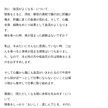
次に〈血流がよくなる〉について、、、
朝食をとると、消化・吸収の過程で腸の次に肝臓が
働き、肝臓に多くの血液が流れる。そして、心臓、
全身、細胞をめぐり結果として血流がよくなりま
す。
物を食べた時、体が温まった経験はないですか？
私は、今みたいにそんなに意識していない時、ごは
んを食べると身体が温まる感覚はいつもありまし
た。なので、冷え性の方や低血圧の方は朝食をとる
のをおすすめします。
そして心臓から脳にも血流がいきわたるので午前中
から頭がぼーっとして仕事にならないといことは減
り朝から集中して仕事に取り組めます。
最後に〈慌ただしくなる朝に余裕を生み出す＞につ
いて、、、
朝食をしっかり「おいしく」楽しんでとる。そのた