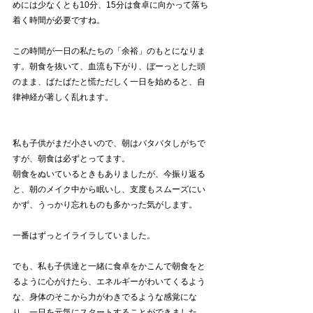
めには少なくとも10分、15分は食卓に向かって落ち
着く時間が必要ですね。
この時間が一日の私たちの「余裕」のもとになりま
す。朝食を抜いて、血流も下がり、ぼーっとした頭
のまま、ばたばたと慌ただしく一日を始めると、自
律神経が著しく乱れます。
私も子供がまだ小さいので、朝はバタバタしがちで
すが、朝食は必ずとってます。
朝食をぬいているときもありましたが、今振り返る
と、朝のメイク中から眠いし、支度もスムーズにい
かず、うっかり忘れものも多かった気がします。
一番はずっとイライラしていました。
でも、私も子供達と一緒に食卓をかこんで朝食をと
るように心がけたら、エネルギーがわいてくるよう
な、身体のそこから力がわきでるような感覚にな
り、一日を元気にスタートすることができました。