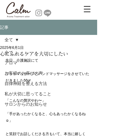
記事
全て
2025年6月1日
全て
心にふれるケアを大切にしたい
先日、介護施設にて
アロマ
お客様のお喜びの声
フットマッサージとハンドマッサージをさせていた
だきました👐🌿
自律神経を整える方法
私が大切に思ってること
「こんなの贅沢やわ〜」
サロンからのお知らせ
「手があったかくなると、心もあったかくなるね
☺️」
と笑顔でお話しくださる方もいて、本当に嬉しく