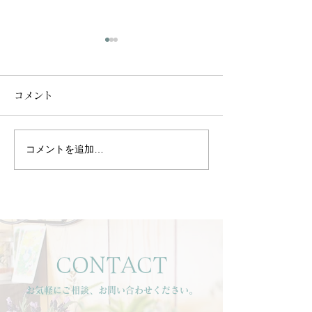
コメント
コメントを追加…
「南の島でマッサージさ
【8月アロマワ
れているような夢を見ま
プ開催】
した」
CONTACT
お気軽にご相談、お問い合わせください。