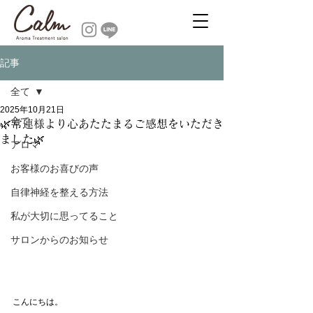
記事
全て
2025年10月21日
全て
🌿常連様より心あたたまるご感想をいただき
ました🌿
アロマ
お客様のお喜びの声
自律神経を整える方法
私が大切に思ってること
サロンからのお知らせ
こんにちは。