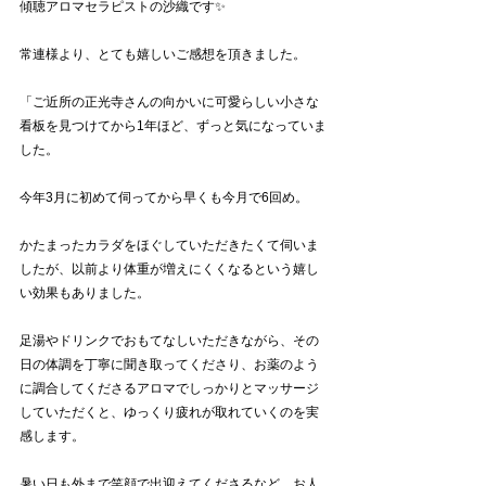
傾聴アロマセラピストの沙織です✨
常連様より、とても嬉しいご感想を頂きました。
「ご近所の正光寺さんの向かいに可愛らしい小さな
看板を見つけてから1年ほど、ずっと気になっていま
した。
今年3月に初めて伺ってから早くも今月で6回め。
かたまったカラダをほぐしていただきたくて伺いま
したが、以前より体重が増えにくくなるという嬉し
い効果もありました。
足湯やドリンクでおもてなしいただきながら、その
日の体調を丁寧に聞き取ってくださり、お薬のよう
に調合してくださるアロマでしっかりとマッサージ
していただくと、ゆっくり疲れが取れていくのを実
感します。
暑い日も外まで笑顔で出迎えてくださるなど、お人