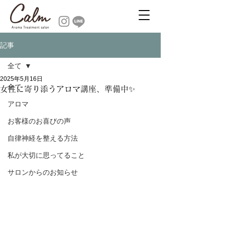
記事
全て
2025年5月16日
全て
女性に寄り添うアロマ講座、準備中✨
アロマ
お客様のお喜びの声
自律神経を整える方法
私が大切に思ってること
サロンからのお知らせ