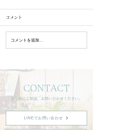
コメント
コメントを追加…
一年頑張ったお肌へ。健
🌿ヒガシ キシ
康美肌リセットフェイシ
ット2025 aut
ャルのご紹介
のお知らせ🌿
CONTACT
お気軽にご相談、お問い合わせください。
LINEでお問い合わせ