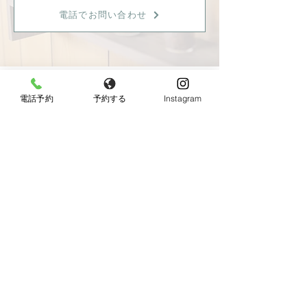
電話でお問い合わせ
電話予約
予約する
Instagram
【女性限定】
〒596-0825 大阪府岸和田市土生町8丁目12−7
Tel：
080-6899-0026
営業時間：9:30〜18:00（最終受付：15：00）
定休日：火曜日・日曜日・祝日
《JR東岸和田駅より徒歩10分、駐車場あり》
◆お車でお越しの方へ◆
Googleマップではサロン周辺のとても細い道を案内
されますので、下記の順序でお越し頂けると安全で
す。