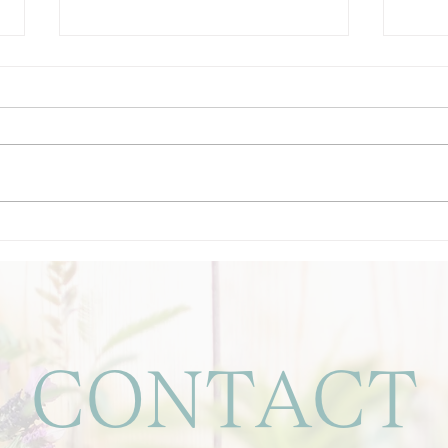
大手
この
お客
まし
ざい
も癒
お客様より嬉しいご感想をい
持ち
ただきました🌿
きま
りを
整え
日々
CONTACT
の悩
じ目
では
ここ