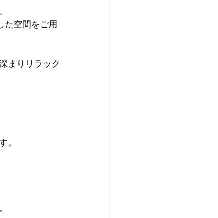
、
した空間をご用
深まりリラック
す。
。