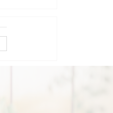
のエステでは得られない
ホッコリ感
様から心温まるお言葉を頂き
た。 「今日もありがとうご
ました。 「施術しながら私
される」 沙織さんのその気
が手から雰囲気から伝わって
す。 烏滸がましくない見返
求めないエステ。 お客様を
ながら自分も整うエステ。
の悩みがあるからこそお客様
みも分かり合える、お互い同
線のエステ。 大手のエステ
得られないこのホッコリ感は
から来ているんだな、と思い