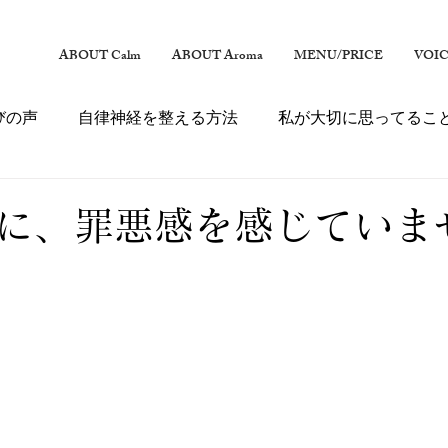
ABOUT Calm
ABOUT Aroma
MENU/PRICE
VOI
びの声
自律神経を整える方法
私が大切に思ってるこ
に、罪悪感を感じていま