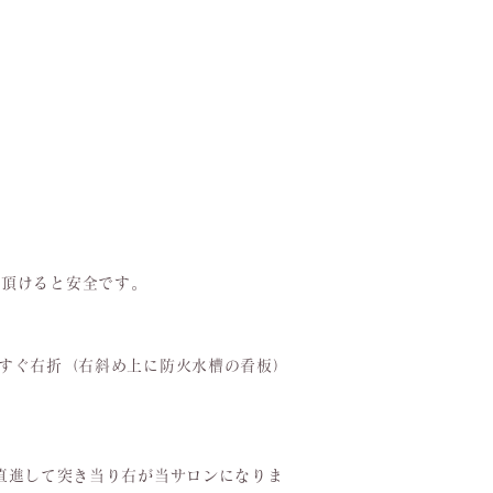
し頂けると安全です。
→すぐ右折（右斜め上に防火水槽の看板）
直進して突き当り右が当サロンになりま