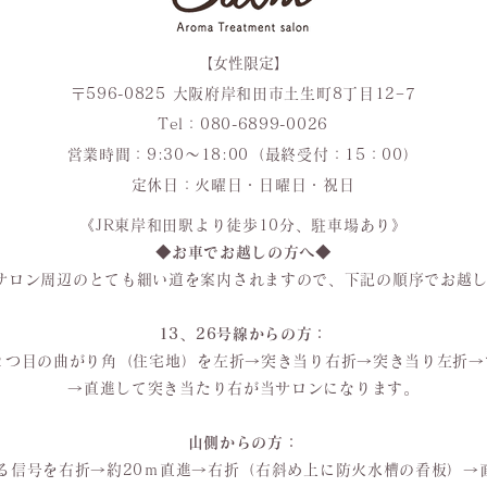
【女性限定】
〒596-0825 大阪府岸和田市土生町8丁目12−7
Tel：
080-6899-0026
営業時間：9:30〜18:00（最終受付：15：00）
定休日：火曜日・日曜日・祝日
《JR東岸和田駅より徒歩10分、駐車場あり》
◆お車でお越しの方へ◆
ではサロン周辺のとても細い道を案内されますので、下記の順序でお越
13、26号線からの方：
２つ目の曲がり角（住宅地）を左折→突き当り右折→突き当り左折
→直進して突き当たり右が当サロンになります。
山側からの方：
ある信号を右折→約20ｍ直進→右折（右斜め上に防火水槽の看板）→