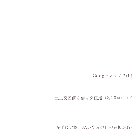
Googleマップ
土生交番前の信号を直進（約20m）→
左手に農協「JAいずみの」の看板が