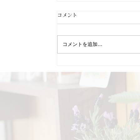
大手のエステでは得られない
コメント
このホッコリ感
お客様から心温まるお言葉を頂き
コメントを追加…
ました。 「今日もありがとうご
ざいました。 「施術しながら私
も癒される」 沙織さんのその気
持ちが手から雰囲気から伝わって
きます。 烏滸がましくない見返
りを求めないエステ。 お客様を
整えながら自分も整うエステ。
日々の悩みがあるからこそお客様
の悩みも分かり合える、お互い同
じ目線のエステ。 大手のエステ
では得られないこのホッコリ感は
ここから来ているんだな、と思い
ました。」