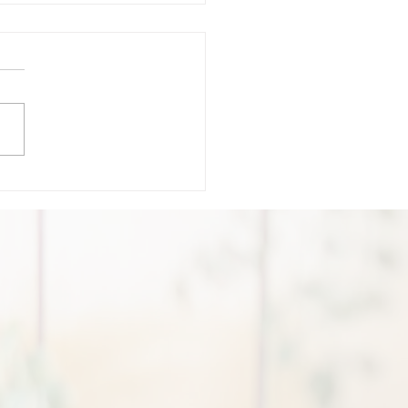
から整える、心と体のリ
。