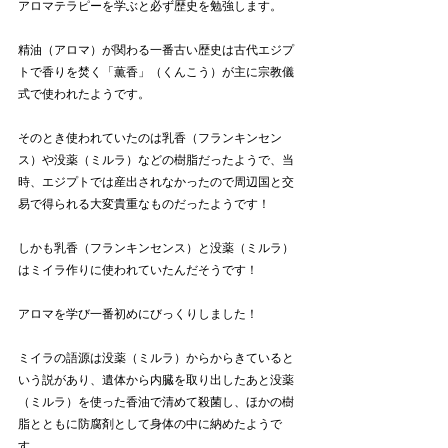
アロマテラピーを学ぶと必ず歴史を勉強します。
精油（アロマ）が関わる一番古い歴史は古代エジプ
トで香りを焚く「薫香」（くんこう）が主に宗教儀
式で使われたようです。
そのとき使われていたのは乳香（フランキンセン
ス）や没薬（ミルラ）などの樹脂だったようで、当
時、エジプトでは産出されなかったので周辺国と交
易で得られる大変貴重なものだったようです！
しかも乳香（フランキンセンス）と没薬（ミルラ）
はミイラ作りに使われていたんだそうです！
アロマを学び一番初めにびっくりしました！
ミイラの語源は没薬（ミルラ）からからきていると
いう説があり、遺体から内臓を取り出したあと没薬
（ミルラ）を使った香油で清めて殺菌し、ほかの樹
脂とともに防腐剤として身体の中に納めたようで
す。