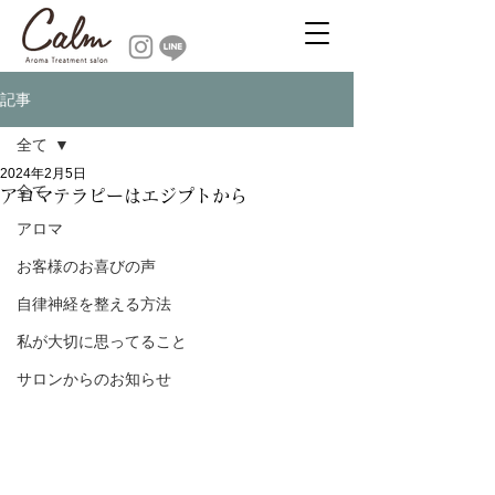
記事
全て
2024年2月5日
全て
アロマテラピーはエジプトから
アロマ
お客様のお喜びの声
自律神経を整える方法
私が大切に思ってること
サロンからのお知らせ