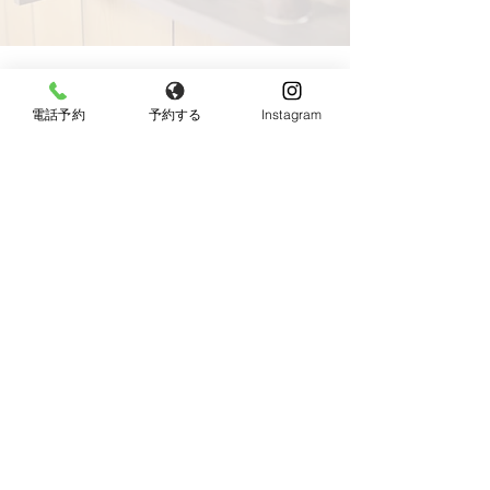
電話予約
予約する
Instagram
【女性限定】
〒596-0825 大阪府岸和田市土生町8丁目12−7
Tel：
080-6899-0026
営業時間：9:30〜18:00（最終受付：15：00）
定休日：火曜日・日曜日・祝日
《JR東岸和田駅より徒歩10分、駐車場あり》
◆お車でお越しの方へ◆
Googleマップではサロン周辺のとても細い道を案内
されますので、下記の順序でお越し頂けると安全で
す。
13、26号線からの方：