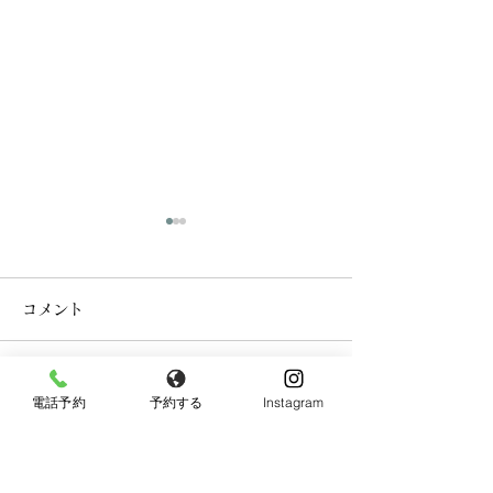
コメント
コメントを追加…
電話予約
予約する
Instagram
【暑さに頑張る毎日へ
🌿イベント出店
🌿】
せ🌿