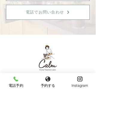
電話でお問い合わせ
【女性限定】
〒596-0825 大阪府岸和田市土生町8丁目12−7
電話予約
予約する
Instagram
Tel：
080-6899-0026
営業時間：9:30〜18:00（最終受付：15：00）
定休日：火曜日・日曜日・祝日
《JR東岸和田駅より徒歩10分、駐車場あり》
◆お車でお越しの方へ◆
Googleマップではサロン周辺のとても細い道を案内
されますので、下記の順序でお越し頂けると安全で