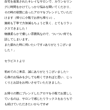
自宅を改装されたキレイなサロンで、カウンセリン
グに時間をかけてしっかり悩みを聞いてくださり、
その時の状態に合ったアロマをブレンドしていただ
けます（帰りに小瓶でお持ち帰り♫）。
施術も丁寧で力加減もちょうど良く、とてもリラッ
クスできました！
物腰柔らかで優しい雰囲気なので、ついつい何でも
話してしまいます。
また疲れた時に伺いたいです♫ありがとうございま
した！」
セラピストより
初めてのご来店、誠にありがとうございました✨
心身のお悩みを少しでも軽くできればと思い、じっ
くりとお話をお伺いさせていただきました。
お帰りの際にブレンドしたアロマを小瓶でお渡しし
ているのは、サロンで感じたリラックスをおうちで
も続けていただきたいからです🌿