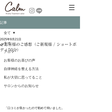
記事
全て
2025年9月21日
全て
🌿お客様のご感想（ご新規様 / ショートボ
ディ50分）
アロマ
お客様のお喜びの声
自律神経を整える方法
私が大切に思ってること
サロンからのお知らせ
「口コミが良かったので初めて伺いました。