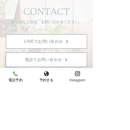
悩みも分かり合え
CONTACT
同じ目線のエステ
ステでは得られな
お気軽にご相談、お問い合わせください。
コリ感はここから
だな、と思いまし
LINEでお問い合わせ
電話でお問い合わせ
電話予約
予約する
Instagram
【女性限定】
〒596-0825 大阪府岸和田市土生町8丁目12−7