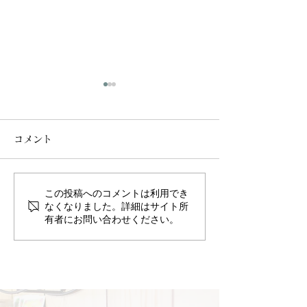
大手のエステで
ないこのホッコ
コメント
お客様から心温ま
頂きました。 「
とうございました
この投稿へのコメントは利用でき
お客様より嬉しいご感想
ながら私も癒され
なくなりました。詳細はサイト所
有者にお問い合わせください。
んのその気持ちが
をいただきました🌿
気から伝わってき
がましくない見返
いエステ。 お客
ら自分も整うエス
悩みがあるからこ