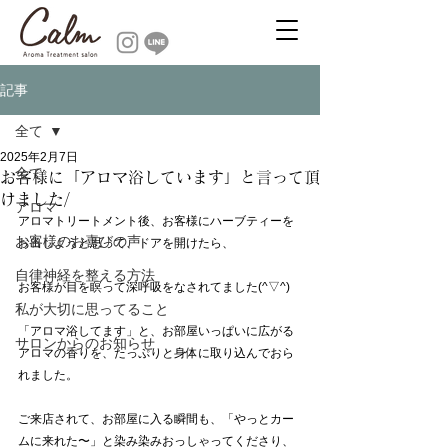
記事
全て
2025年2月7日
全て
お客様に「アロマ浴しています」と言って頂
けました/
アロマ
アロマトリートメント後、お客様にハーブティーを
お客様のお喜びの声
お出しようと思って、ドアを開けたら、
自律神経を整える方法
お客様が目を瞑って深呼吸をなされてました(^▽^)
私が大切に思ってること
「アロマ浴してます」と、お部屋いっぱいに広がる
サロンからのお知らせ
アロマの香りを、たっぷりと身体に取り込んでおら
れました。
ご来店されて、お部屋に入る瞬間も、「やっとカー
ムに来れた〜」と染み染みおっしゃってくださり、