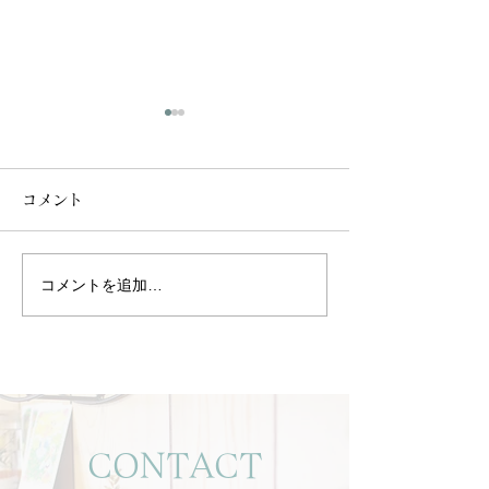
コメント
コメントを追加…
【🌿季節の変わり目にお
「アロマの起源
すすめ＊アロマで免疫ケ
ジプトにありまし
ア🌿】
CONTACT