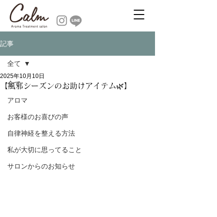
記事
全て
2025年10月10日
全て
【風邪シーズンのお助けアイテム🌿】
アロマ
お客様のお喜びの声
自律神経を整える方法
私が大切に思ってること
サロンからのお知らせ