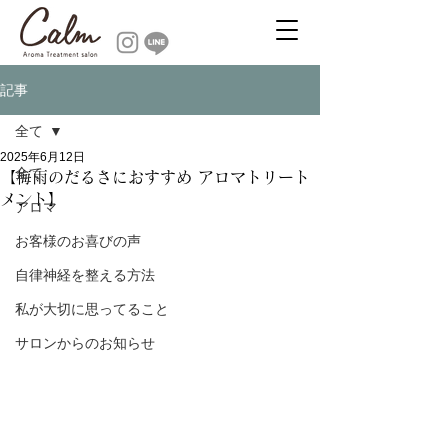
記事
全て
2025年6月12日
全て
【梅雨のだるさにおすすめ アロマトリート
メント】
アロマ
お客様のお喜びの声
自律神経を整える方法
私が大切に思ってること
サロンからのお知らせ