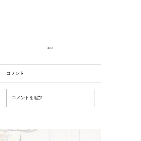
コメント
コメントを追加…
静けさの中で、心と身体
一年頑張ったお
を整える時間を。
康美肌リセット
ャルのご紹介