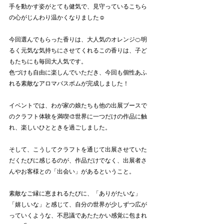
手を動かす姿がとても健気で、見守っているこちら
の心がじんわり温かくなりました☺️
今回選んでもらった香りは、大人気のオレンジ🍊明
るく元気な気持ちにさせてくれるこの香りは、子ど
もたちにも毎回大人気です。
色づけも自由に楽しんでいただき、今回も個性あふ
れる素敵なアロマバスボムが完成しました！
イベントでは、わが家の娘たちも他の出展ブースで
のクラフト体験を満喫🎨世界に一つだけの作品に触
れ、楽しいひとときを過ごしました。
そして、こうしてクラフトを通じて出展させていた
だくたびに感じるのが、作品だけでなく、出展者さ
んやお客様との「出会い」があるということ。
素敵なご縁に恵まれるたびに、「ありがたいな」
「嬉しいな」と感じて、自分の世界が少しずつ広が
っていくような、不思議であたたかい感覚に包まれ