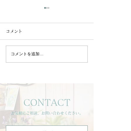
コメント
コメントを追加…
一年頑張ったお肌へ。健
🌿ヒガシ キシ
康美肌リセットフェイシ
ット2025 aut
ャルのご紹介
のお知らせ🌿
CONTACT
お気軽にご相談、お問い合わせください。