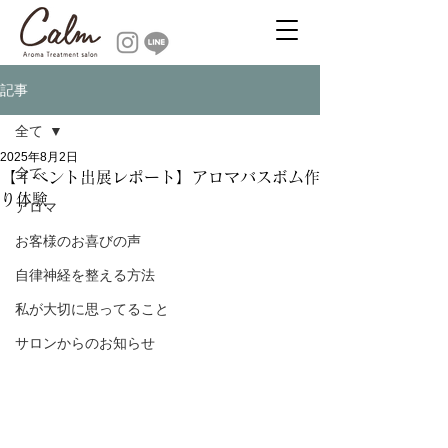
記事
全て
2025年8月2日
全て
【イベント出展レポート】アロマバスボム作
り体験
アロマ
お客様のお喜びの声
自律神経を整える方法
私が大切に思ってること
サロンからのお知らせ