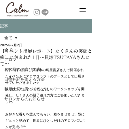
記事
全て
2025年7月2日
全て
【イベント出展レポート】たくさんの笑顔と
癒しに包まれた1日〜貝塚TSUTAYAさんに
アロマ
て〜
お客様のお喜びの声
6月29日（日）、貝塚市の蔦屋書店さんで開催され
たイベントにアロマクラフトのブースとして出展さ
自律神経を整える方法
せていただきました✨
私が大切に思ってること
今回は、アロマバスボム作りのワークショップを開
催し、たくさんの親子連れの方にご参加いただきま
サロンからのお知らせ
した。
お好きな香りを選んでもらい、粉をまぜまぜ、型に
ギュッと詰めて、世界にひとつだけのアロマバスボ
ムが完成🛁🌸