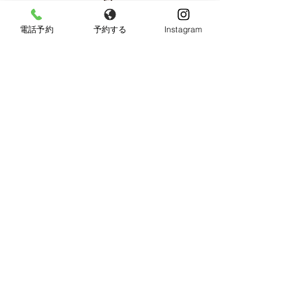
電話予約
予約する
Instagram
【女性限定】
〒596-0825 大阪府岸和田市土生町8丁目12−7
Tel：
080-6899-0026
営業時間：9:30〜18:00（最終受付：15：00）
定休日：火曜日・日曜日・祝日
《JR東岸和田駅より徒歩10分、駐車場あり》
◆お車でお越しの方へ◆
Googleマップではサロン周辺のとても細い道を案内
されますので、下記の順序でお越し頂けると安全で
す。
13、26号線からの方：
土生交番前の信号を直進（約20m）→２つ目の曲がり
角（住宅地）を左折→突き当り右折→突き当り左折→
すぐ右折（右斜め上に防火水槽の看板）→直進して突
き当たり右が当サロンになります。