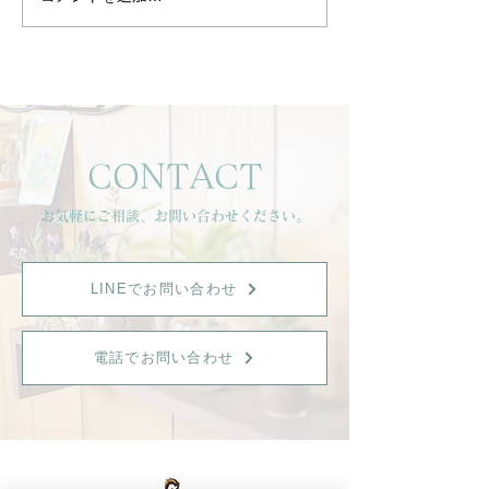
一年頑張ったお肌へ。健
🌿ヒガシ キシ
康美肌リセットフェイシ
ット2025 aut
ャルのご紹介
のお知らせ🌿
CONTACT
お気軽にご相談、お問い合わせください。
LINEでお問い合わせ
電話でお問い合わせ