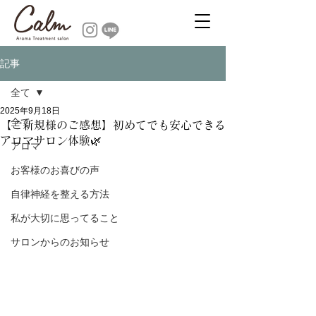
記事
全て
2025年9月18日
全て
【ご新規様のご感想】初めてでも安心できる
アロマサロン体験🌿
アロマ
お客様のお喜びの声
自律神経を整える方法
私が大切に思ってること
サロンからのお知らせ