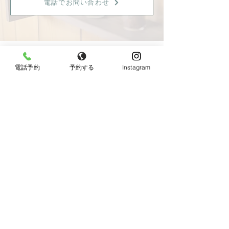
電話でお問い合わせ
電話予約
予約する
Instagram
【女性限定】
〒596-0825 大阪府岸和田市土生町8丁目12−7
Tel：
080-6899-0026
営業時間：9:30〜18:00（最終受付：15：00）
定休日：火曜日・日曜日・祝日
《JR東岸和田駅より徒歩10分、駐車場あり》
◆お車でお越しの方へ◆
Googleマップではサロン周辺のとても細い道を案内
されますので、下記の順序でお越し頂けると安全で
す。