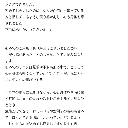
ックスできました。
初めてお会いしたのに、なんだか前から知っている
方と話しているような安心感があり、心も身体も癒
されました。
本当にありがとうございました！」
―――――――――――
初めてのご来店、ありがとうございました😊✨
「安心感があった」とのお言葉、とても励みになり
ます。
初めてのサロンは緊張や不安もある中で、こうして
心も身体も軽くなっていただけたことが、私にとっ
ても何よりの喜びです💖
アロマの香りに包まれながら、心と身体を同時に癒
す時間は、日々の疲れやストレスを手放す大切なひ
ととき。
施術だけでなく、おしゃべりや空間そのものも含め
て「ほっとできる場所」と思っていただけるよう、
これからも心を込めてお迎えしてまいります🌸