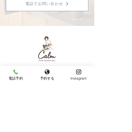
電話でお問い合わせ
【女性限定】
〒596-0825 大阪府岸和田市土生町8丁目12−7
電話予約
予約する
Instagram
Tel：
080-6899-0026
営業時間：9:30〜18:00（最終受付：15：00）
定休日：火曜日・日曜日・祝日
《JR東岸和田駅より徒歩10分、駐車場あり》
◆お車でお越しの方へ◆
Googleマップではサロン周辺のとても細い道を案内
されますので、下記の順序でお越し頂けると安全で
す。