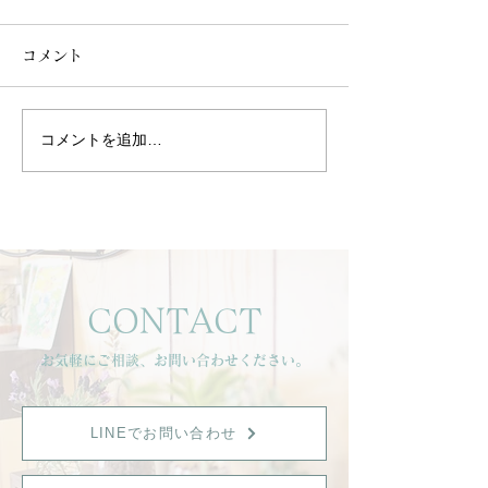
コメント
コメントを追加…
「南の島でマッサージさ
【8月アロマワ
れているような夢を見ま
プ開催】
した」
CONTACT
お気軽にご相談、お問い合わせください。
LINEでお問い合わせ