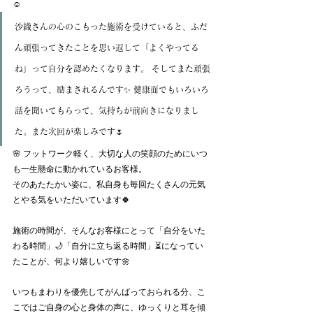
☺️
沙織さんの心のこもった施術を受けていると、ふだ
ん頑張ってきたことを思い返して「よくやってる
ね」って自分を認めたくなります。 そしてまた頑張
ろうって、励まされるんです✨ 健康面でもいろいろ
話を聞いてもらって、気持ちが前向きになりまし
た。また次回が楽しみです🌷
🌸 フットワーク軽く、大切な人の笑顔のためにいつ
も一生懸命に動かれているお客様。
そのあたたかい姿に、私自身も毎回たくさんの元気
とやる気をいただいています🍀
施術の時間が、そんなお客様にとって「自分をいた
わる時間」🌙「自分に立ち返る時間」⏳になってい
たことが、何より嬉しいです🌼
いつもまわりを優先してがんばっておられる分、こ
こではご自身の心と身体の声に、ゆっくりと耳を傾